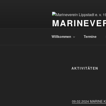
Zum
Inhalt
springen
MARINEVERE
Willkommen bei Freunden
Willkommen
Termine
AKTIVITÄTEN
09.02.2024 MARINE 