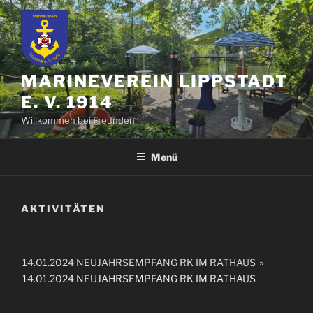
Zum
Inhalt
springen
MARINEVEREIN LIPPSTADT
E. V. 1914
Willkommen bei Freunden
Menü
AKTIVITÄTEN
14.01.2024 NEUJAHRSEMPFANG RK IM RATHAUS
»
14.01.2024 NEUJAHRSEMPFANG RK IM RATHAUS