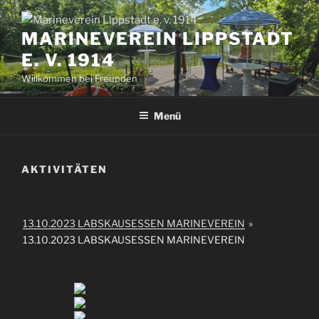
Zum
Inhalt
MARINEVEREIN LIPPSTADT
springen
E. V. 1914
Willkommen bei Freunden
Menü
AKTIVITÄTEN
13.10.2023 LABSKAUSESSEN MARINEVEREIN
»
13.10.2023 LABSKAUSESSEN MARINEVEREIN