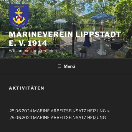
Zum
Inhalt
springen
MARINEVEREIN LIPPSTADT
E. V. 1914
Willkommen bei Freunden
Menü
AKTIVITÄTEN
25.06.2024 MARINE ARBEITSEINSATZ HEIZUNG
»
25.06.2024 MARINE ARBEITSEINSATZ HEIZUNG